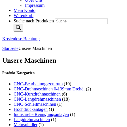
Über Uns
Impressum
Mein Konto
Warenkorb
Suche nach Produkten
Kostenlose Beratung
Startseite
Unsere Maschinen
Unsere Maschinen
Produkt-Kategorien
CNC-Bearbeitungszentrum
(10)
CNC-Drehmaschinen 0-199mm Drehd.
(2)
CNC-Kurzdrehmaschinen
(6)
CNC-Langdrehmaschinen
(18)
CNC-Schleifmaschinen
(1)
Hochdruckanlagen
(1)
Industrielle Reinigungsanlagen
(1)
Langdrehmaschinen
(1)
Mehrspindler
(1)