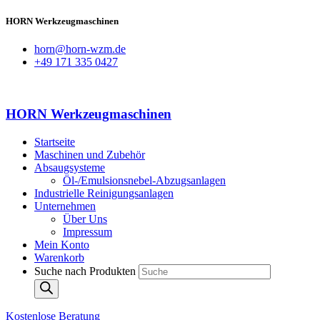
HORN Werkzeugmaschinen
horn@horn-wzm.de
+49 171 335 0427
HORN Werkzeugmaschinen
Startseite
Maschinen und Zubehör
Absaugsysteme
Öl-/Emulsionsnebel-Abzugsanlagen
Industrielle Reinigungsanlagen
Unternehmen
Über Uns
Impressum
Mein Konto
Warenkorb
Suche nach Produkten
Kostenlose Beratung