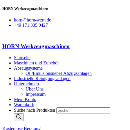
HORN Werkzeugmaschinen
horn@horn-wzm.de
+49 171 335 0427
HORN Werkzeugmaschinen
Startseite
Maschinen und Zubehör
Absaugsysteme
Öl-/Emulsionsnebel-Abzugsanlagen
Industrielle Reinigungsanlagen
Unternehmen
Über Uns
Impressum
Mein Konto
Warenkorb
Suche nach Produkten
Kostenlose Beratung