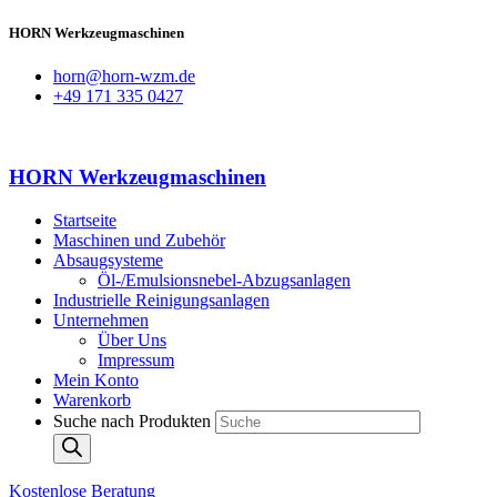
HORN Werkzeugmaschinen
horn@horn-wzm.de
+49 171 335 0427
HORN Werkzeugmaschinen
Startseite
Maschinen und Zubehör
Absaugsysteme
Öl-/Emulsionsnebel-Abzugsanlagen
Industrielle Reinigungsanlagen
Unternehmen
Über Uns
Impressum
Mein Konto
Warenkorb
Suche nach Produkten
Kostenlose Beratung