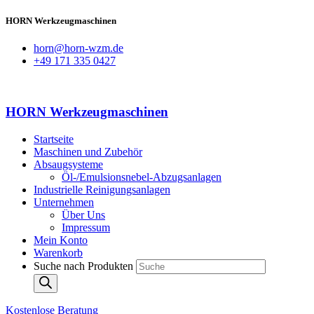
HORN Werkzeugmaschinen
horn@horn-wzm.de
+49 171 335 0427
HORN Werkzeugmaschinen
Startseite
Maschinen und Zubehör
Absaugsysteme
Öl-/Emulsionsnebel-Abzugsanlagen
Industrielle Reinigungsanlagen
Unternehmen
Über Uns
Impressum
Mein Konto
Warenkorb
Suche nach Produkten
Kostenlose Beratung