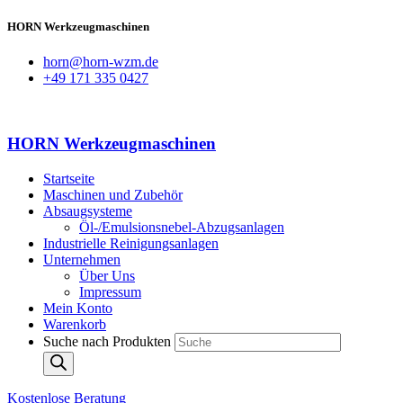
HORN Werkzeugmaschinen
horn@horn-wzm.de
+49 171 335 0427
HORN Werkzeugmaschinen
Startseite
Maschinen und Zubehör
Absaugsysteme
Öl-/Emulsionsnebel-Abzugsanlagen
Industrielle Reinigungsanlagen
Unternehmen
Über Uns
Impressum
Mein Konto
Warenkorb
Suche nach Produkten
Kostenlose Beratung