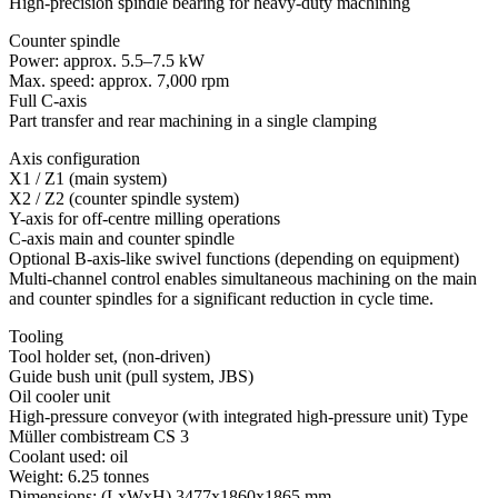
High-precision spindle bearing for heavy-duty machining
Counter spindle
Power: approx. 5.5–7.5 kW
Max. speed: approx. 7,000 rpm
Full C-axis
Part transfer and rear machining in a single clamping
Axis configuration
X1 / Z1 (main system)
X2 / Z2 (counter spindle system)
Y-axis for off-centre milling operations
C-axis main and counter spindle
Optional B-axis-like swivel functions (depending on equipment)
Multi-channel control enables simultaneous machining on the main
and counter spindles for a significant reduction in cycle time.
Tooling
Tool holder set, (non-driven)
Guide bush unit (pull system, JBS)
Oil cooler unit
High-pressure conveyor (with integrated high-pressure unit) Type
Müller combistream CS 3
Coolant used: oil
Weight: 6.25 tonnes
Dimensions: (LxWxH) 3477x1860x1865 mm