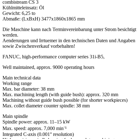
combistream CS 3
Kühlmitteleinsatz: Öl
Gewicht: 6,25 to
Abmaße: (LxBxH) 3477x1860x1865 mm
Die Maschine kann nach Terminvereinbarung unter Strom besichtigt
werden.
Aenderungen und Irrtuemer in den technischen Daten und Angaben
sowie Zwischenverkauf vorbehalten!
FANUC, high-performance computer series 31i-B5,
Well maintained, approx. 9000 operating hours
Main technical data
Working range
Max. bar diameter: 38 mm
Max. machining length (with guide bush): approx. 320 mm
Machining without guide bush possible (for shorter workpieces)
Max. collet diameter counter spindle: 38 mm
Main spindle
Spindle power: approx. 11–15 kW
Max. speed: approx. 7,000 min⁻¹
Integrated C-axis (0.001° resolution)