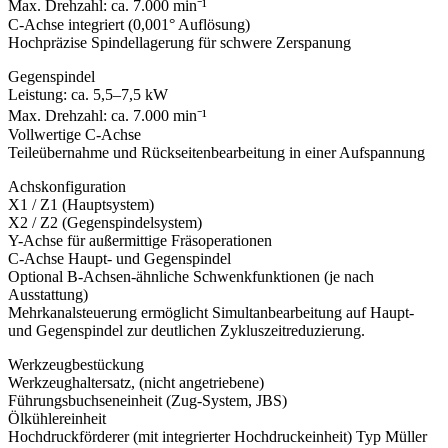
Max. Drehzahl: ca. 7.000 min⁻¹
C-Achse integriert (0,001° Auflösung)
Hochpräzise Spindellagerung für schwere Zerspanung
Gegenspindel
Leistung: ca. 5,5–7,5 kW
Max. Drehzahl: ca. 7.000 min⁻¹
Vollwertige C-Achse
Teileübernahme und Rückseitenbearbeitung in einer Aufspannung
Achskonfiguration
X1 / Z1 (Hauptsystem)
X2 / Z2 (Gegenspindelsystem)
Y-Achse für außermittige Fräsoperationen
C-Achse Haupt- und Gegenspindel
Optional B-Achsen-ähnliche Schwenkfunktionen (je nach
Ausstattung)
Mehrkanalsteuerung ermöglicht Simultanbearbeitung auf Haupt-
und Gegenspindel zur deutlichen Zykluszeitreduzierung.
Werkzeugbestückung
Werkzeughaltersatz, (nicht angetriebene)
Führungsbuchseneinheit (Zug-System, JBS)
Ölkühlereinheit
Hochdruckförderer (mit integrierter Hochdruckeinheit) Typ Müller