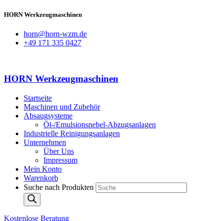
HORN Werkzeugmaschinen
horn@horn-wzm.de
+49 171 335 0427
HORN Werkzeugmaschinen
Startseite
Maschinen und Zubehör
Absaugsysteme
Öl-/Emulsionsnebel-Abzugsanlagen
Industrielle Reinigungsanlagen
Unternehmen
Über Uns
Impressum
Mein Konto
Warenkorb
Suche nach Produkten
Kostenlose Beratung