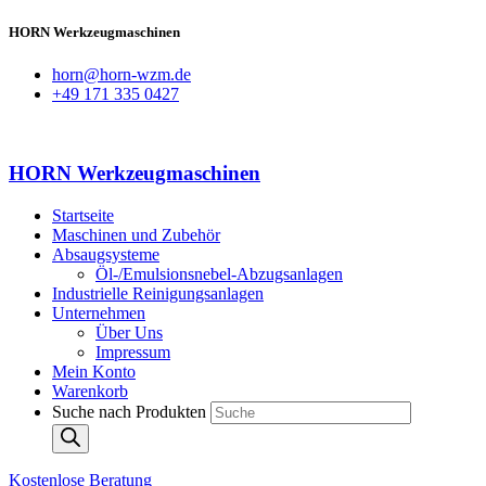
HORN Werkzeugmaschinen
horn@horn-wzm.de
+49 171 335 0427
HORN Werkzeugmaschinen
Startseite
Maschinen und Zubehör
Absaugsysteme
Öl-/Emulsionsnebel-Abzugsanlagen
Industrielle Reinigungsanlagen
Unternehmen
Über Uns
Impressum
Mein Konto
Warenkorb
Suche nach Produkten
Kostenlose Beratung