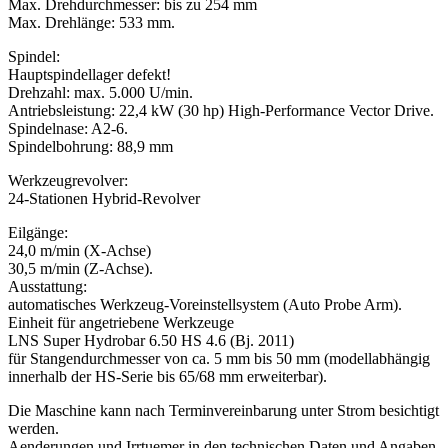
Max. Drehdurchmesser: bis zu 254 mm
Max. Drehlänge: 533 mm.
Spindel:
Hauptspindellager defekt!
Drehzahl: max. 5.000 U/min.
Antriebsleistung: 22,4 kW (30 hp) High-Performance Vector Drive.
Spindelnase: A2-6.
Spindelbohrung: 88,9 mm
Werkzeugrevolver:
24-Stationen Hybrid-Revolver
Eilgänge:
24,0 m/min (X-Achse)
30,5 m/min (Z-Achse).
Ausstattung:
automatisches Werkzeug-Voreinstellsystem (Auto Probe Arm).
Einheit für angetriebene Werkzeuge
LNS Super Hydrobar 6.50 HS 4.6 (Bj. 2011)
für Stangendurchmesser von ca. 5 mm bis 50 mm (modellabhängig
innerhalb der HS-Serie bis 65/68 mm erweiterbar).
Die Maschine kann nach Terminvereinbarung unter Strom besichtigt
werden.
Aenderungen und Irrtuemer in den technischen Daten und Angaben