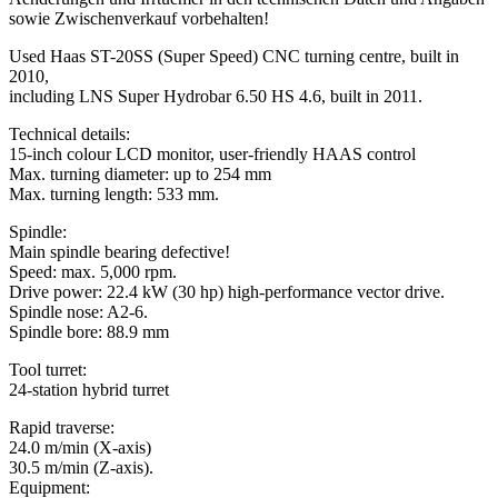
sowie Zwischenverkauf vorbehalten!
Used Haas ST-20SS (Super Speed) CNC turning centre, built in
2010,
including LNS Super Hydrobar 6.50 HS 4.6, built in 2011.
Technical details:
15-inch colour LCD monitor, user-friendly HAAS control
Max. turning diameter: up to 254 mm
Max. turning length: 533 mm.
Spindle:
Main spindle bearing defective!
Speed: max. 5,000 rpm.
Drive power: 22.4 kW (30 hp) high-performance vector drive.
Spindle nose: A2-6.
Spindle bore: 88.9 mm
Tool turret:
24-station hybrid turret
Rapid traverse:
24.0 m/min (X-axis)
30.5 m/min (Z-axis).
Equipment: