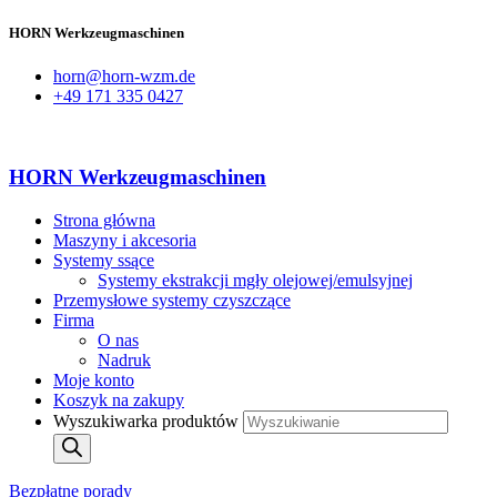
HORN Werkzeugmaschinen
horn@horn-wzm.de
+49 171 335 0427
HORN Werkzeugmaschinen
Strona główna
Maszyny i akcesoria
Systemy ssące
Systemy ekstrakcji mgły olejowej/emulsyjnej
Przemysłowe systemy czyszczące
Firma
O nas
Nadruk
Moje konto
Koszyk na zakupy
Wyszukiwarka produktów
Bezpłatne porady