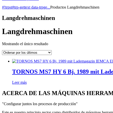
#!trpst#trp-gettext data-trpge...
Productos
Langdrehmaschinen
Langdrehmaschinen
Langdrehmaschinen
Mostrando el único resultado
TORNOS MS7 HY 6 Bj. 1989 mit Ladem
Leer más
ACERCA DE LAS MÁQUINAS HERRA
"Configurar juntos los procesos de producción"
Este es nuestro principio rector como distribuidor de máquinas he