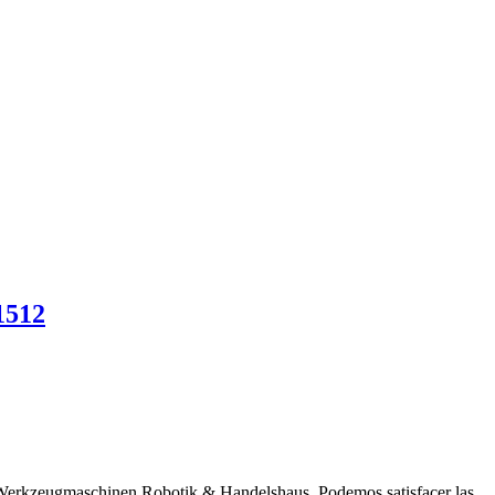
1512
 Werkzeugmaschinen Robotik & Handelshaus. Podemos satisfacer las