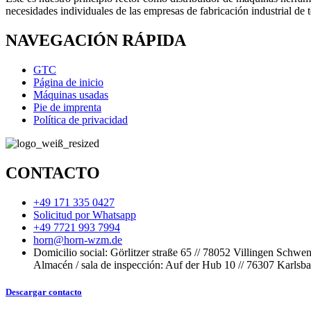
necesidades individuales de las empresas de fabricación industrial de t
NAVEGACIÓN RÁPIDA
GTC
Página de inicio
Máquinas usadas
Pie de imprenta
Política de privacidad
CONTACTO
+49 171 335 0427
Solicitud por Whatsapp
+49 7721 993 7994
horn@horn-wzm.de
Domicilio social: Görlitzer straße 65 // 78052 Villingen Schwe
Almacén / sala de inspección: Auf der Hub 10 // 76307 Karlsb
Descargar contacto