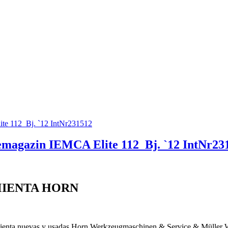
agazin IEMCA Elite 112_Bj. `12 IntNr23
MIENTA HORN
rramienta nuevas y usadas Horn Werkzeugmaschinen & Service & Müller