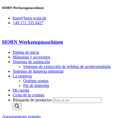
HORN Werkzeugmaschinen
horn@horn-wzm.de
+49 171 335 0427
HORN Werkzeugmaschinen
Página de inicio
Máquinas y accesorios
Sistemas de aspiración
Sistemas de extracción de neblina de aceite/emulsión
Sistemas de limpieza industrial
La empresa
Quiénes somos
Pie de imprenta
Mi cuenta
Cesta de la compra
Búsqueda de productos
Asesoramiento gratuito