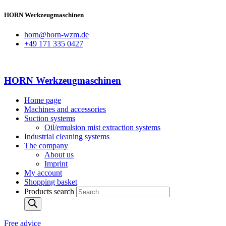
HORN Werkzeugmaschinen
horn@horn-wzm.de
+49 171 335 0427
HORN Werkzeugmaschinen
Home page
Machines and accessories
Suction systems
Oil/emulsion mist extraction systems
Industrial cleaning systems
The company
About us
Imprint
My account
Shopping basket
Products search
Free advice