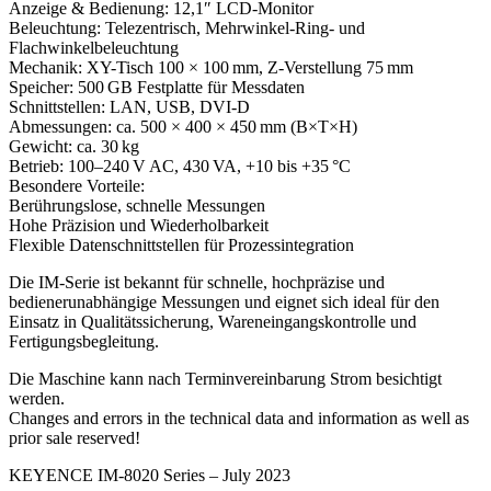
Anzeige & Bedienung: 12,1″ LCD-Monitor
Beleuchtung: Telezentrisch, Mehrwinkel-Ring- und
Flachwinkelbeleuchtung
Mechanik: XY-Tisch 100 × 100 mm, Z-Verstellung 75 mm
Speicher: 500 GB Festplatte für Messdaten
Schnittstellen: LAN, USB, DVI-D
Abmessungen: ca. 500 × 400 × 450 mm (B×T×H)
Gewicht: ca. 30 kg
Betrieb: 100–240 V AC, 430 VA, +10 bis +35 °C
Besondere Vorteile:
Berührungslose, schnelle Messungen
Hohe Präzision und Wiederholbarkeit
Flexible Datenschnittstellen für Prozessintegration
Die IM-Serie ist bekannt für schnelle, hochpräzise und
bedienerunabhängige Messungen und eignet sich ideal für den
Einsatz in Qualitätssicherung, Wareneingangskontrolle und
Fertigungsbegleitung.
Die Maschine kann nach Terminvereinbarung Strom besichtigt
werden.
Changes and errors in the technical data and information as well as
prior sale reserved!
KEYENCE IM‑8020 Series – July 2023