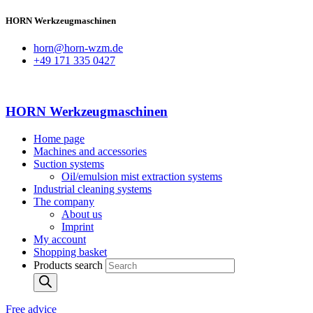
HORN Werkzeugmaschinen
horn@horn-wzm.de
+49 171 335 0427
HORN Werkzeugmaschinen
Home page
Machines and accessories
Suction systems
Oil/emulsion mist extraction systems
Industrial cleaning systems
The company
About us
Imprint
My account
Shopping basket
Products search
Free advice