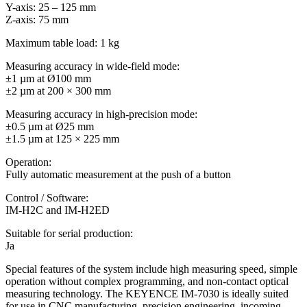
Y-axis: 25 – 125 mm
Z-axis: 75 mm
Maximum table load: 1 kg
Measuring accuracy in wide-field mode:
±1 µm at Ø100 mm
±2 µm at 200 × 300 mm
Measuring accuracy in high-precision mode:
±0.5 µm at Ø25 mm
±1.5 µm at 125 × 225 mm
Operation:
Fully automatic measurement at the push of a button
Control / Software:
IM-H2C and IM-H2ED
Suitable for serial production:
Ja
Special features of the system include high measuring speed, simple
operation without complex programming, and non-contact optical
measuring technology. The KEYENCE IM-7030 is ideally suited
for use in CNC manufacturing, precision engineering, incoming